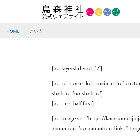
HOME
こい吉
[av_layerslider id='2']
[av_section color='main_color' custom
shadow='no-shadow']
[av_one_half first]
[av_image src='https://karasumorijin
animation='no-animation' link='' targ