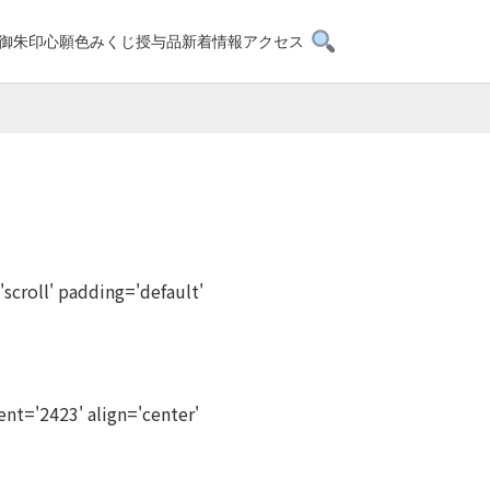
検索を開く
御朱印
心願色みくじ
授与品
新着情報
アクセス
'scroll' padding='default'
nt='2423' align='center'