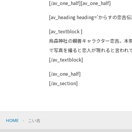
[/av_one_half][av_one_half]
[av_heading heading='からすの恋吉伝説' ta
[av_textblock ]
烏森神社の親善キャラクター恋吉。本
で写真を撮ると恋人が現れると言われ
[/av_textblock]
[/av_one_half]
[/av_section]
HOME
こい吉