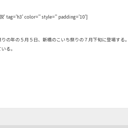
g='h3' color='' style='' padding='10']
祭りの年の５月５日、新橋のこいち祭りの７月下旬に登場する
ている。