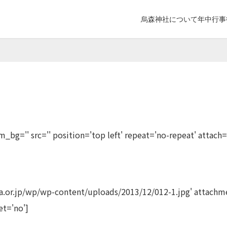
烏森神社について
年中行事
_bg='' src='' position='top left' repeat='no-repeat' attach=
ja.or.jp/wp/wp-content/uploads/2013/12/012-1.jpg' attachme
et='no']