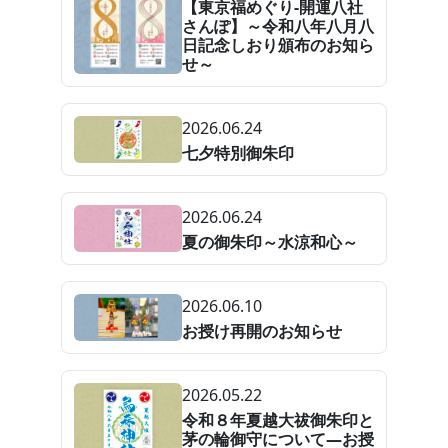
【東京福めぐり-開運八社
さんぽ】～令和八年八月八
日記念しおり頒布のお知ら
せ～
2026.06.24
七夕特別御朱印
2026.06.24
夏の御朱印～水涼和心～
2026.06.10
お授け再開のお知らせ
2026.05.22
令和８年夏越大祓御朱印と
茅の輪御守について—お授