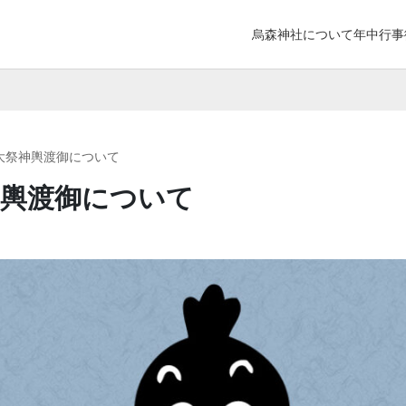
烏森神社について
年中行事
大祭神輿渡御について
神輿渡御について