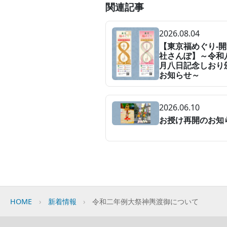
関連記事
2026.08.04
【東京福めぐり-
社さんぽ】～令和
月八日記念しおり
お知らせ～
2026.06.10
お授け再開のお知
HOME
新着情報
令和二年例大祭神輿渡御について