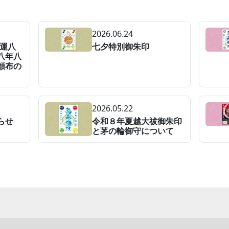
2026.06.24
開運八
七夕特別御朱印
八年八
頒布の
2026.05.22
らせ
令和８年夏越大祓御朱印
と茅の輪御守について