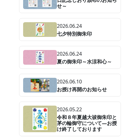
日記念しおり頒布のお知ら
せ～
2026.06.24
七夕特別御朱印
2026.06.24
夏の御朱印～水涼和心～
2026.06.10
お授け再開のお知らせ
2026.05.22
令和８年夏越大祓御朱印と
茅の輪御守について—お授
け終了しております