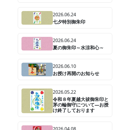
2026.06.24
七夕特別御朱印
2026.06.24
夏の御朱印～水涼和心～
2026.06.10
お授け再開のお知らせ
2026.05.22
令和８年夏越大祓御朱印と
茅の輪御守について—お授
け終了しております
2026.04.08