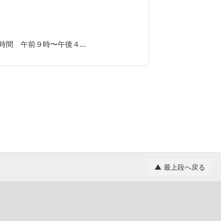
時間 午前９時〜午後４…
▲ 最上段へ戻る