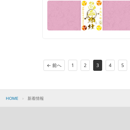
投
← 前へ
1
2
3
4
5
稿
の
ペ
HOME
新着情報
ー
ジ